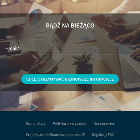
BĄDŹ NA BIEŻĄCO
E-mail*
Imiona
Nazwisko
Stanowisko
Firma
Telefon komórkowy
Komunikaty
Polityka prywatności
Nota prawna
Projekty współfinansowane przez UE
Regulacja EOG