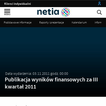
Klienci indywidualni
Małe firmy
MENU
Średnie i duże firmy
Podstawowe informacje
Raporty i prezentacje
Kalendarium
Informac
Instytucje publiczne
Operatorzy
my netia
Data wydarzenia: 03.11.2011 godz. 00:00
Publikacja wyników finansowych za III
kwartał 2011