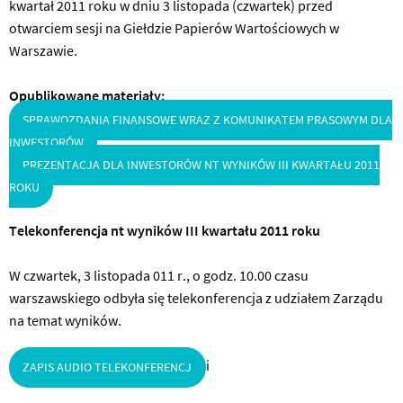
kwartał 2011 roku w dniu 3 listopada (czwartek) przed
otwarciem sesji na Giełdzie Papierów Wartościowych w
Warszawie.
Opublikowane materiały:
SPRAWOZDANIA FINANSOWE WRAZ Z KOMUNIKATEM PRASOWYM DLA
INWESTORÓW
PREZENTACJA DLA INWESTORÓW NT WYNIKÓW III KWARTAŁU 2011
ROKU
Telekonferencja nt wyników III kwartału 2011 roku
W czwartek, 3 listopada 011 r., o godz. 10.00 czasu
warszawskiego odbyła się telekonferencja z udziałem Zarządu
na temat wyników.
i
ZAPIS AUDIO TELEKONFERENCJ