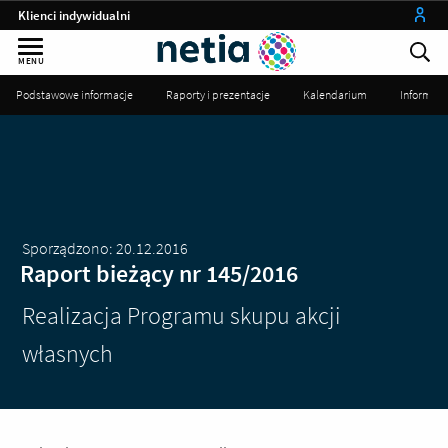
Klienci indywidualni
Małe firmy
MENU
Średnie i duże firmy
Podstawowe informacje
Raporty i prezentacje
Kalendarium
Informac
Instytucje publiczne
Operatorzy
my netia
Sporządzono: 20.12.2016
Raport bieżący nr 145/2016
Realizacja Programu skupu akcji
własnych