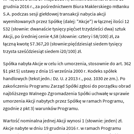
grudnia 2016 r., za pośrednictwem Biura Maklerskiego mBanku
S.A. podczas sesji giełdowej transakcji nabycia akcji
wyemitowanych przez Spółkę (dalej: "Akcje") w łącznej ilości 12
532 (słownie: dwanaście tysięcy pięćset trzydzieści dwa) sztuk
Akcji, po średniej cenie 4,58 (słownie: cztery i 58/100) zł, za
łączną kwotę 57.367,20 (słownie:pięćdziesiąt siedem tysięcy
trzysta sześćdziesiąt siedem i20/100) zł.
Spółka nabyła Akcje w celu ich umorzenia, stosownie do art. 362
§1 pkt 5) ustawy z dnia 15 września 2000 r. Kodeks spółek
handlowych (tekst jedn.: Dz. U. z 2013 r., poz. 1030 ze zm.). Po
zakończeniu Programu Zarząd Spółki zgłosi do porządku obrad
najbliższego Walnego Zgromadzenia Spółki uchwałę w sprawie
umorzenia Akcji nabytych przez Spółkę w ramach Programu,
zgodnie z pkt 3) warunków Programu.
Wartość nominalna jednej Akcji wynosi 1 (słownie: jeden) zł.
Akcje nabyte w dniu 19 grudnia 2016 r. w ramach Programu