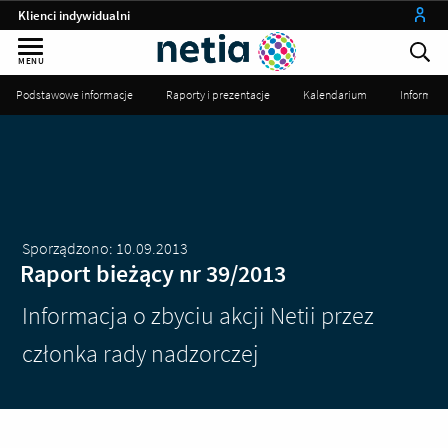
Klienci indywidualni
Małe firmy
MENU
Średnie i duże firmy
Podstawowe informacje
Raporty i prezentacje
Kalendarium
Informac
Instytucje publiczne
Operatorzy
my netia
Sporządzono: 10.09.2013
Raport bieżący nr 39/2013
Informacja o zbyciu akcji Netii przez
członka rady nadzorczej