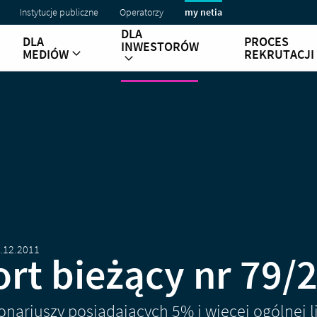
Instytucje publiczne
Operatorzy
my netia
DLA
DLA
PROCES
INWESTORÓW
MEDIÓW
REKRUTACJI
.12.2011
rt bieżący nr 79/
onariuszy posiadających 5% i więcej ogólnej l