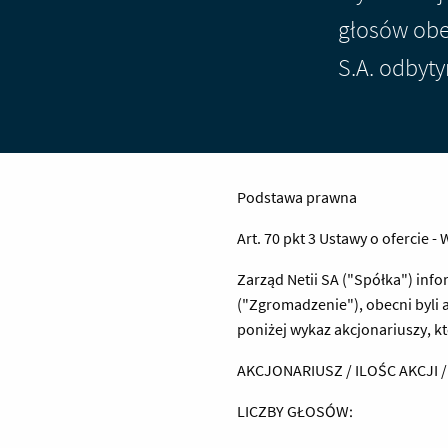
głosów ob
S.A. odbyt
Podstawa prawna
Art. 70 pkt 3 Ustawy o ofercie -
Zarząd Netii SA ("Spółka") inf
("Zgromadzenie"), obecni byli 
poniżej wykaz akcjonariuszy, k
AKCJONARIUSZ / ILOŚC AKCJI
LICZBY GŁOSÓW: