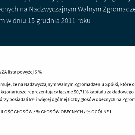
ecnych na Nadzwyczajnym Walnym Zgromadze
ym w dniu 15 grudnia 2011 roku
 WZA lista powyżej 5 %
ormuje, że na Nadzwyczajnym Walnym Zgromadzeniu Spółki, które o
akcjonariusze reprezentujący łącznie 50,71% kapitału zakładowego 
tórzy posiadali 5% i więcej ogólnej liczby głosów obecnych na Zgro
 / ILOŚĆ GŁOSÓW / % GŁOSÓW OBECNYCH / % OGÓLNEJ