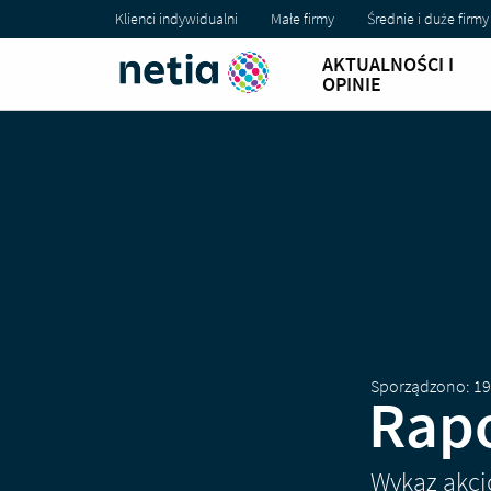
Klienci indywidualni
Małe firmy
Średnie i duże firmy
AKTUALNOŚCI I
OPINIE
Sporządzono: 19
Rapo
Wykaz akcj