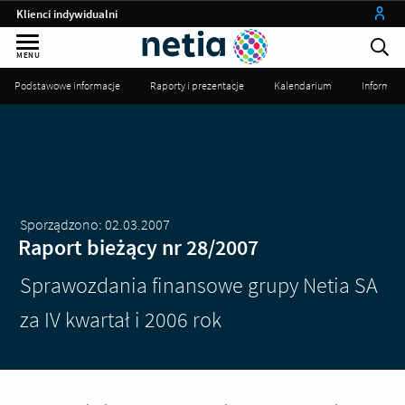
Klienci indywidualni
Małe firmy
MENU
Średnie i duże firmy
Podstawowe informacje
Raporty i prezentacje
Kalendarium
Informac
Instytucje publiczne
Operatorzy
my netia
Sporządzono: 02.03.2007
Raport bieżący nr 28/2007
Sprawozdania finansowe grupy Netia SA
za IV kwartał i 2006 rok