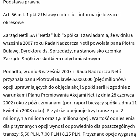
Podstawa prawna
Art. 56 ust. 1 pkt 2 Ustawy o ofercie - informacje bieżące i
okresowe
Zarząd Netii SA ("Netia" lub "Spółka") zawiadamia, że w dniu 6
września 2007 roku Rada Nadzorcza Netii powołała pana Piotra
Buławę, Dyrektora ds. Sprzedaży, na stanowisko członka
Zarządu Spółki ze skutkiem natychmiastowym.
Ponadto, w dniu 6 września 2007 r. Rada Nadzorcza Netii
przyznała panu Piotrowi Buławie 5.000.000 (pięć milionów)
opcji uprawniających do objęcia akcji Spółki serii K zgodnie z
warunkami Planu Premiowania Akcjami Netii z dnia 28 czerwca
2002 roku z późn. zmianami (por. raport bieżący spółki z dnia 11
kwietnia 2003 roku). Przydział obejmuje trzy transze po: 2
miliony, 1,5 miliona oraz 1,5 miliona opcji. Wartość odniesienia
dla przyznanych opcji wynosi odpowiednio dla poszczególnych
transzy: 5,50 PLN, 7,00 PLN i 8,25 PLN. Przyznane opcje wygasną