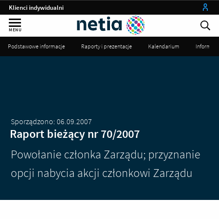
Klienci indywidualni
Małe firmy
MENU
Średnie i duże firmy
Podstawowe informacje
Raporty i prezentacje
Kalendarium
Informac
Instytucje publiczne
Operatorzy
my netia
Sporządzono: 06.09.2007
Raport bieżący nr 70/2007
Powołanie członka Zarządu; przyznanie
opcji nabycia akcji członkowi Zarządu