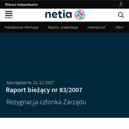
Klienci indywidualni
Małe firmy
MENU
Średnie i duże firmy
Podstawowe informacje
Raporty i prezentacje
Kalendarium
Informac
Instytucje publiczne
Operatorzy
my netia
Sporządzono: 21.12.2007
Raport bieżący nr 83/2007
Rezygnacja członka Zarządu