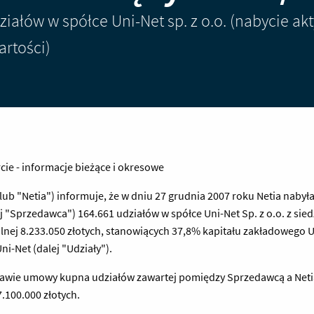
ziałów w spółce Uni-Net sp. z o.o. (nabycie a
artości)
ercie - informacje bieżące i okresowe
 lub "Netia") informuje, że w dniu 27 grudnia 2007 roku Netia nabyła
j "Sprzedawca") 164.661 udziałów w spółce Uni-Net Sp. z o.o. z sied
alnej 8.233.050 złotych, stanowiących 37,8% kapitału zakładowego 
-Net (dalej "Udziały").
stawie umowy kupna udziałów zawartej pomiędzy Sprzedawcą a Netią
.100.000 złotych.