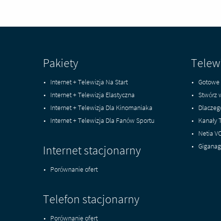
Pakiety
Telew
Internet + Telewizja Na Start
Gotowe 
Internet + Telewizja Elastyczna
Stwórz 
Internet + Telewizja Dla Kinomaniaka
Dlaczeg
Internet + Telewizja Dla Fanów Sportu
Kanały 
Netia V
Giganag
Internet stacjonarny
Porównanie ofert
Telefon stacjonarny
Porównanie ofert