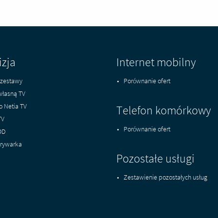
izja
Internet mobilny
zestawy
Porównanie ofert
własną TV
o Netia TV
Telefon komórkowy
TV
Porównanie ofert
OD
rywarka
Pozostałe usługi
Zestawienie pozostałych usług