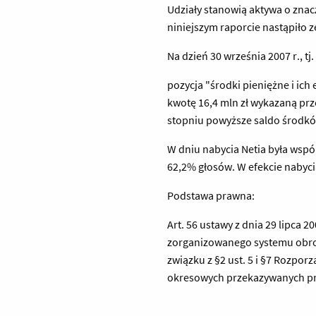
Udziały stanowią aktywa o znac
niniejszym raporcie nastąpiło 
Na dzień 30 września 2007 r., t
pozycja "środki pieniężne i i
kwotę 16,4 mln zł wykazaną prze
stopniu powyższe saldo środkó
W dniu nabycia Netia była wsp
62,2% głosów. W efekcie nabyci
Podstawa prawna:
Art. 56 ustawy z dnia 29 lipca
zorganizowanego systemu obrotu 
związku z §2 ust. 5 i §7 Rozpor
okresowych przekazywanych prz