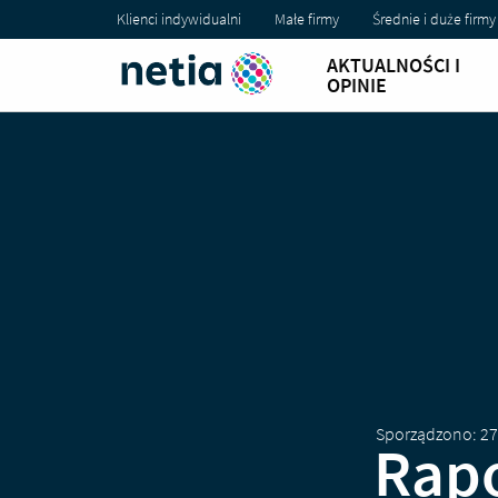
Klienci indywidualni
Małe firmy
Średnie i duże firmy
AKTUALNOŚCI I
OPINIE
Sporządzono: 27
Rapo