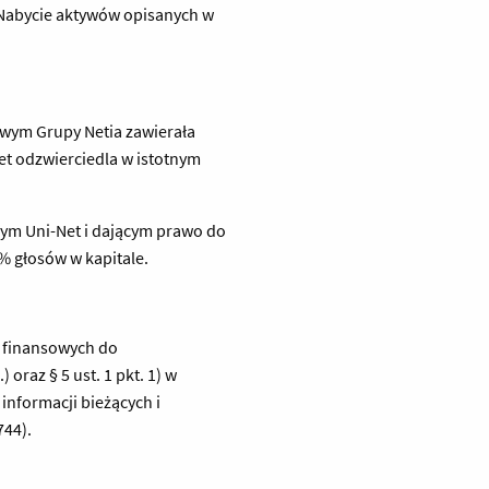
 Nabycie aktywów opisanych w
wym Grupy Netia zawierała
Net odzwierciedla w istotnym
wym Uni-Net i dającym prawo do
% głosów w kapitale.
w finansowych do
oraz § 5 ust. 1 pkt. 1) w
informacji bieżących i
744).