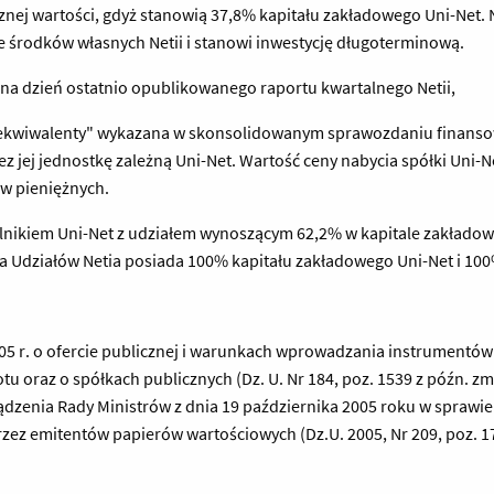
znej wartości, gdyż stanowią 37,8% kapitału zakładowego Uni-Net.
ze środków własnych Netii i stanowi inwestycję długoterminową.
j. na dzień ostatnio opublikowanego raportu kwartalnego Netii,
ch ekwiwalenty" wykazana w skonsolidowanym sprawozdaniu finanso
z jej jednostkę zależną Uni-Net. Wartość ceny nabycia spółki Uni-
w pieniężnych.
ólnikiem Uni-Net z udziałem wynoszącym 62,2% w kapitale zakłado
a Udziałów Netia posiada 100% kapitału zakładowego Uni-Net i 100
 2005 r. o ofercie publicznej i warunkach wprowadzania instrumentó
oraz o spółkach publicznych (Dz. U. Nr 184, poz. 1539 z późn. zm.) 
ządzenia Rady Ministrów z dnia 19 października 2005 roku w sprawie 
ez emitentów papierów wartościowych (Dz.U. 2005, Nr 209, poz. 1