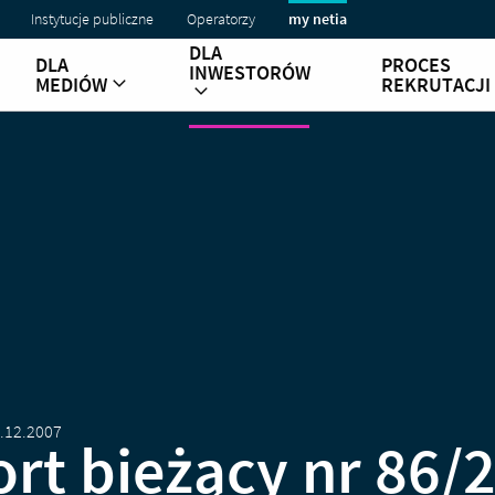
Instytucje publiczne
Operatorzy
my netia
DLA
DLA
PROCES
INWESTORÓW
MEDIÓW
REKRUTACJI
.12.2007
rt bieżący nr 86/