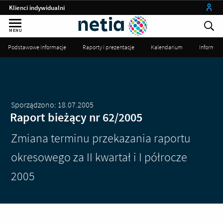
Klienci indywidualni
Małe firmy
MENU
Średnie i duże firmy
Podstawowe informacje
Raporty i prezentacje
Kalendarium
Informac
Instytucje publiczne
Operatorzy
my netia
Sporządzono: 18.07.2005
Raport bieżący nr 62/2005
Zmiana terminu przekazania raportu
okresowego za II kwartał i I półrocze
2005