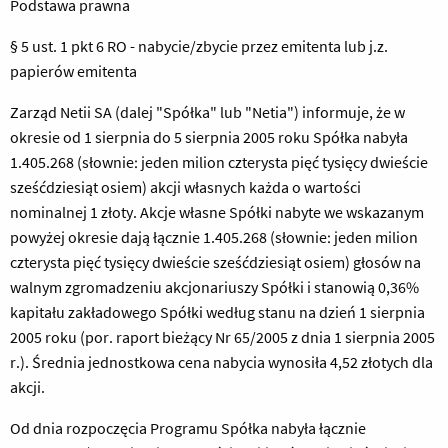
Podstawa prawna
§ 5 ust. 1 pkt 6 RO - nabycie/zbycie przez emitenta lub j.z.
papierów emitenta
Zarząd Netii SA (dalej "Spółka" lub "Netia") informuje, że w
okresie od 1 sierpnia do 5 sierpnia 2005 roku Spółka nabyła
1.405.268 (słownie: jeden milion czterysta pięć tysięcy dwieście
sześćdziesiąt osiem) akcji własnych każda o wartości
nominalnej 1 złoty. Akcje własne Spółki nabyte we wskazanym
powyżej okresie dają łącznie 1.405.268 (słownie: jeden milion
czterysta pięć tysięcy dwieście sześćdziesiąt osiem) głosów na
walnym zgromadzeniu akcjonariuszy Spółki i stanowią 0,36%
kapitału zakładowego Spółki według stanu na dzień 1 sierpnia
2005 roku (por. raport bieżący Nr 65/2005 z dnia 1 sierpnia 2005
r.). Średnia jednostkowa cena nabycia wynosiła 4,52 złotych dla
akcji.
Od dnia rozpoczęcia Programu Spółka nabyła łącznie