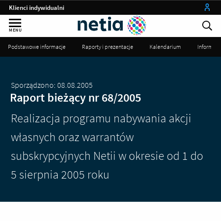
Klienci indywidualni
Małe firmy
MENU
Średnie i duże firmy
Podstawowe informacje
Raporty i prezentacje
Kalendarium
Informac
Instytucje publiczne
Operatorzy
Sporządzono: 08.08.2005
Raport bieżący nr 68/2005
my netia
Realizacja programu nabywania akcji
własnych oraz warrantów
subskrypcyjnych Netii w okresie od 1 do
5 sierpnia 2005 roku