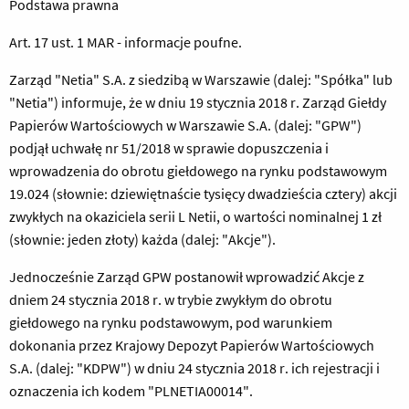
Podstawa prawna
Art. 17 ust. 1 MAR - informacje poufne.
Zarząd "Netia" S.A. z siedzibą w Warszawie (dalej: "Spółka" lub
"Netia") informuje, że w dniu 19 stycznia 2018 r. Zarząd Giełdy
Papierów Wartościowych w Warszawie S.A. (dalej: "GPW")
podjął uchwałę nr 51/2018 w sprawie dopuszczenia i
wprowadzenia do obrotu giełdowego na rynku podstawowym
19.024 (słownie: dziewiętnaście tysięcy dwadzieścia cztery) akcji
zwykłych na okaziciela serii L Netii, o wartości nominalnej 1 zł
(słownie: jeden złoty) każda (dalej: "Akcje").
Jednocześnie Zarząd GPW postanowił wprowadzić Akcje z
dniem 24 stycznia 2018 r. w trybie zwykłym do obrotu
giełdowego na rynku podstawowym, pod warunkiem
dokonania przez Krajowy Depozyt Papierów Wartościowych
S.A. (dalej: "KDPW") w dniu 24 stycznia 2018 r. ich rejestracji i
oznaczenia ich kodem "PLNETIA00014".