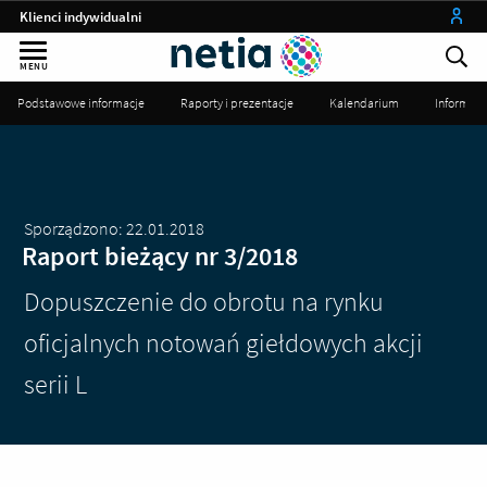
Klienci indywidualni
Małe firmy
MENU
Średnie i duże firmy
Podstawowe informacje
Raporty i prezentacje
Kalendarium
Informac
Instytucje publiczne
Operatorzy
my netia
Sporządzono: 22.01.2018
Raport bieżący nr 3/2018
Dopuszczenie do obrotu na rynku
oficjalnych notowań giełdowych akcji
serii L