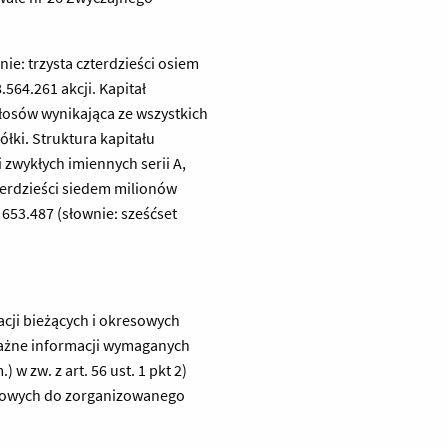
e: trzysta czterdzieści osiem
.564.261 akcji. Kapitał
głosów wynikająca ze wszystkich
ki. Struktura kapitału
i zwykłych imiennych serii A,
zterdzieści siedem milionów
 653.487 (słownie: sześćset
macji bieżących i okresowych
ażne informacji wymaganych
w zw. z art. 56 ust. 1 pkt 2)
ansowych do zorganizowanego