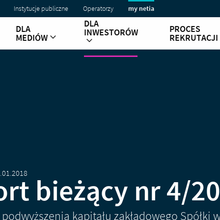
Instytucje publiczne
Operatorzy
my netia
DLA
DLA
PROCES
INWESTORÓW
MEDIÓW
REKRUTACJI
.01.2018
rt bieżący nr 4/2
a podwyższenia kapitału zakładowego Spółki 