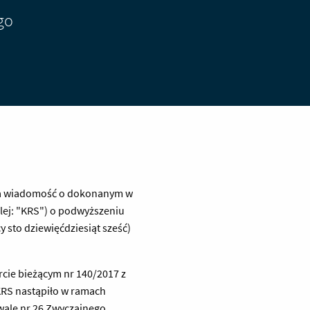
go
ięła wiadomość o dokonanym w
lej: "KRS") o podwyższeniu
 sto dziewięćdziesiąt sześć)
cie bieżącym nr 140/2017 z
KRS nastąpiło w ramach
ale nr 26 Zwyczajnego