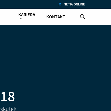
NETIA ONLINE
KARIERA
KONTAKT
018
wskutek