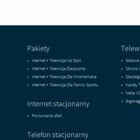
Pakiety
Telew
Internet + Telewizja Na Start
Gotowe 
Internet + Telewizja Elastyczna
Stwórz 
Internet + Telewizja Dla Kinomaniaka
Dlaczeg
Internet + Telewizja Dla Fanów Sportu
Kanały 
Netia V
Giganag
Internet stacjonarny
Porównanie ofert
Telefon stacjonarny