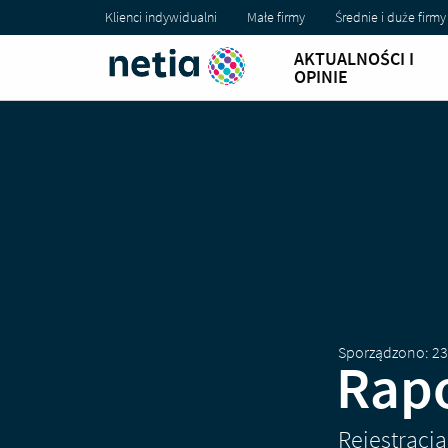
Klienci indywidualni
Małe firmy
Średnie i duże firmy
AKTUALNOŚCI I
OPINIE
Sporządzono: 23
Rapo
Rejestracj