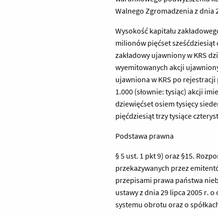
Walnego Zgromadzenia z dnia 26
Wysokość kapitału zakładowego 
milionów pięćset sześćdziesiąt cz
zakładowy ujawniony w KRS dziel
wyemitowanych akcji ujawniony
ujawniona w KRS po rejestracji 
1.000 (słownie: tysiąc) akcji i
dziewięćset osiem tysięcy siedem
pięćdziesiąt trzy tysiące czterys
Podstawa prawna
§ 5 ust. 1 pkt 9) oraz §15. Roz
przekazywanych przez emitent
przepisami prawa państwa niebęd
ustawy z dnia 29 lipca 2005 r.
systemu obrotu oraz o spółkach p