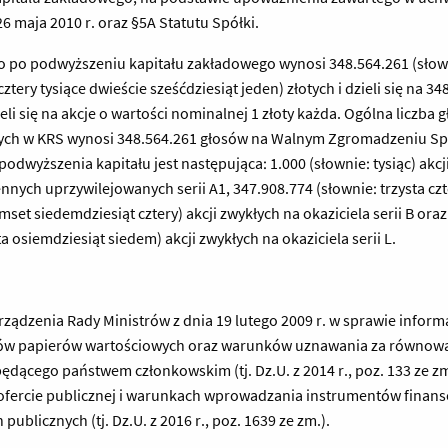
 maja 2010 r. oraz §5A Statutu Spółki.
po podwyższeniu kapitału zakładowego wynosi 348.564.261 (słowni
tery tysiące dwieście sześćdziesiąt jeden) złotych i dzieli się na 348
i się na akcje o wartości nominalnej 1 złoty każda. Ogólna liczba 
ch w KRS wynosi 348.564.261 głosów na Walnym Zgromadzeniu Spół
podwyższenia kapitału jest następująca: 1.000 (słownie: tysiąc) akcj
miennych uprzywilejowanych serii A1, 347.908.774 (słownie: trzysta c
set siedemdziesiąt cztery) akcji zwykłych na okaziciela serii B oraz
ta osiemdziesiąt siedem) akcji zwykłych na okaziciela serii L.
porządzenia Rady Ministrów z dnia 19 lutego 2009 r. w sprawie infor
ów papierów wartościowych oraz warunków uznawania za równow
ącego państwem członkowskim (tj. Dz.U. z 2014 r., poz. 133 ze zm.) 
 o ofercie publicznej i warunkach wprowadzania instrumentów fin
ublicznych (tj. Dz.U. z 2016 r., poz. 1639 ze zm.).