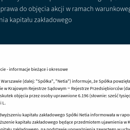
prawa do objęcia akcji w ramach warunkowe
ia kapitału zakładowego
ercie - informacje bieżące i okresowe
 w Warszawie (dalej: "Spółka", "Netia") informuje, że Spółka powz
sie w Krajowym Rejestrze Sądowym – Rejestrze Przedsiębiorców (da
kutek objęcia przez osoby uprawnione 6.196 (słownie: sześć tysięcy
i L.
dwyższeniu kapitału zakładowego Spółki Netia informowała w rapor
wyższenie kapitału zakładowego będące przedmiotem ujawnienia w 
itału zakładowego, na podstawie upoważnienia zawartego w uchw