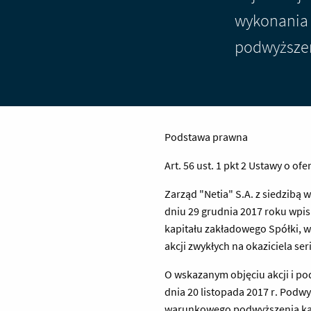
wykonania 
podwyższen
Podstawa prawna
Art. 56 ust. 1 pkt 2 Ustawy o of
Zarząd "Netia" S.A. z siedzibą
dniu 29 grudnia 2017 roku wpi
kapitału zakładowego Spółki, ws
akcji zwykłych na okaziciela seri
O wskazanym objęciu akcji i po
dnia 20 listopada 2017 r. Pod
warunkowego podwyższenia kap