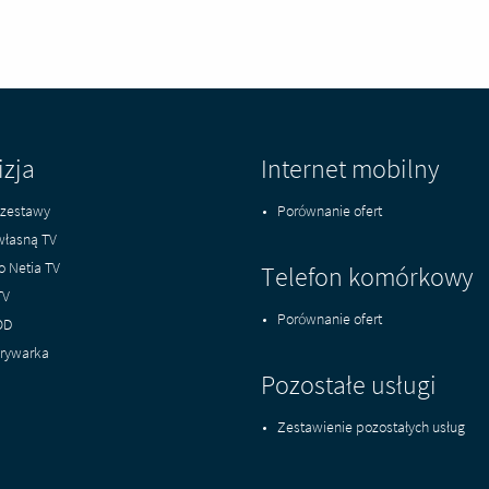
izja
Internet mobilny
zestawy
Porównanie ofert
własną TV
o Netia TV
Telefon komórkowy
TV
Porównanie ofert
OD
rywarka
Pozostałe usługi
Zestawienie pozostałych usług