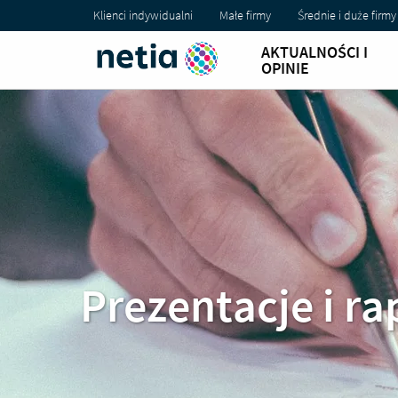
Klienci indywidualni
Małe firmy
Średnie i duże firmy
AKTUALNOŚCI I
OPINIE
Prezentacje i ra