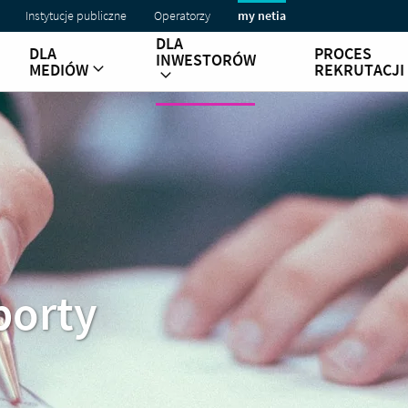
Instytucje publiczne
Operatorzy
my netia
DLA
DLA
PROCES
INWESTORÓW
MEDIÓW
REKRUTACJI
porty