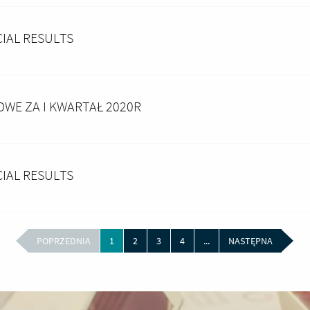
CIAL RESULTS
OWE ZA I KWARTAŁ 2020R
CIAL RESULTS
POPRZEDNIA
1
2
3
4
...
NASTĘPNA