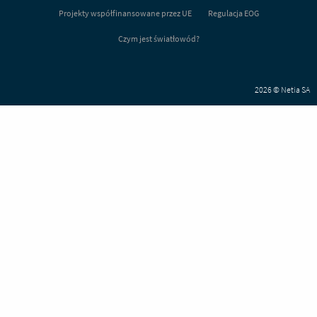
Projekty współfinansowane przez UE
Regulacja EOG
Czym jest światłowód?
2026 © Netia SA