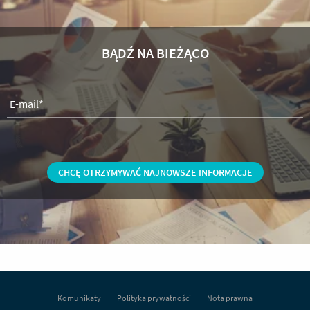
BĄDŹ NA BIEŻĄCO
E-mail*
Imiona
Nazwisko
Stanowisko
Firma
Telefon komórkowy
Komunikaty
Polityka prywatności
Nota prawna