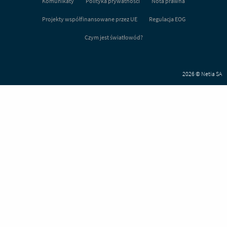
Komunikaty
Polityka prywatności
Nota prawna
Projekty współfinansowane przez UE
Regulacja EOG
Czym jest światłowód?
2026 © Netia SA