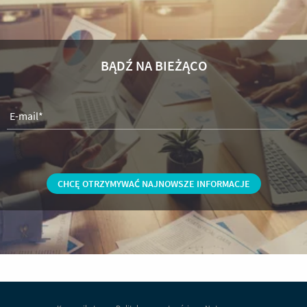
BĄDŹ NA BIEŻĄCO
E-mail*
Imiona
Nazwisko
Stanowisko
Firma
Telefon komórkowy